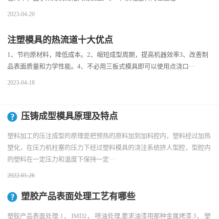
2023-04-20
注塑模具的热流道十大优点
1、节约原材料，降低成本。2、缩短成型周期，提高机器效率3、改善制
品表面质量和力学性能。4、不必用三板式模具即可以使用点浇口···
2023-04-18
压铸成型模具原理及特点
塑料加工的压注成型的原理是把预热的原料加到加料腔内，塑料经过加热
塑化，在压力机柱塞的压力下经过塑料模具的浇注系统挤人型腔，型腔内
的塑料在一定压力和温度下保持一定···
2022-01-26
塑胶产品表面处理工艺有哪些
塑胶产品表面处理:1， IMD2， 喷油处理,要求油漆用那种金属烤漆.3， 塑