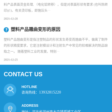
料产品表面烫金处理, （电化铝转移），但是对表面形状有要求 (也叫热转
印)(1)、有关烫印板，即施压头···
2021-12-28
塑料产品翘曲变形的原因
塑料产品翘曲变形是指注塑制品的形状发生奇变而翘曲不平，偏离了制件
的形状精度要求，它是注射模设计和注射生产中常见的较难解决的制品缺
陷之一。 随着塑料工业的发展，特别···
2021-12-25
CONTACT US
HOTLINE
13932815220
咨询热线：
ADDRESS
地址：河北省深州市大屯镇孤城工业区